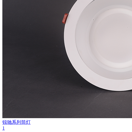
锐驰系列筒灯
1