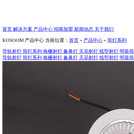
首页
解决方案
产品中心
招商加盟
新闻动态
关于我们
KOSOOM
产品中心
当前位置：
首页
»
产品中心
»
筒灯系列
导轨射灯
筒灯系列
格栅射灯
象鼻灯
天花射灯
线型射灯
明装
导轨射灯
筒灯系列
格栅射灯
象鼻灯
天花射灯
线型射灯
明装筒